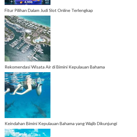
Fitur Pilihan Dalam Judi Slot Online Terlengkap
Rekomendasi Wisata Air di Bimini Kepulauan Bahama
Keindahan Bimini Kepulauan Bahama yang Wajib Dikunjungi