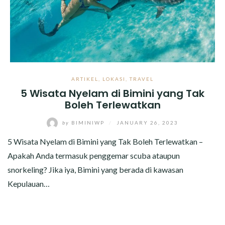
ARTIKEL
,
LOKASI
,
TRAVEL
5 Wisata Nyelam di Bimini yang Tak
Boleh Terlewatkan
by
BIMINIWP
/
JANUARY 26, 2023
5 Wisata Nyelam di Bimini yang Tak Boleh Terlewatkan –
Apakah Anda termasuk penggemar scuba ataupun
snorkeling? Jika iya, Bimini yang berada di kawasan
Kepulauan…