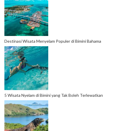
Destinasi Wisata Menyelam Populer di Bimini Bahama
5 Wisata Nyelam di Bimini yang Tak Boleh Terlewatkan