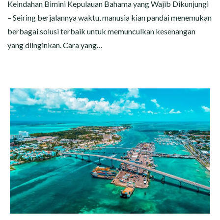
Keindahan Bimini Kepulauan Bahama yang Wajib Dikunjungi
– Seiring berjalannya waktu, manusia kian pandai menemukan
berbagai solusi terbaik untuk memunculkan kesenangan
yang diinginkan. Cara yang…