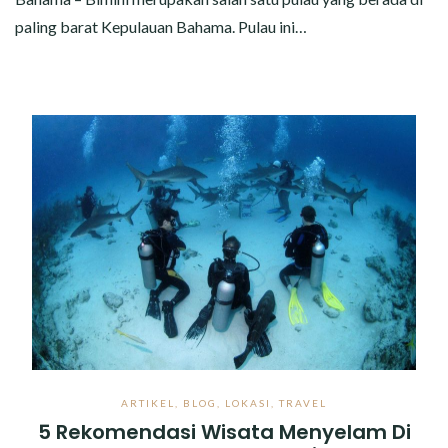
paling barat Kepulauan Bahama. Pulau ini…
ARTIKEL
,
BLOG
,
LOKASI
,
TRAVEL
5 Rekomendasi Wisata Menyelam Di