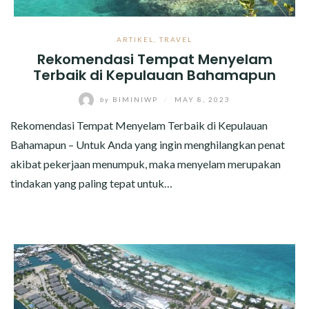
ARTIKEL
,
TRAVEL
Rekomendasi Tempat Menyelam
Terbaik di Kepulauan Bahamapun
by
BIMINIWP
/
MAY 8, 2023
Rekomendasi Tempat Menyelam Terbaik di Kepulauan
Bahamapun – Untuk Anda yang ingin menghilangkan penat
akibat pekerjaan menumpuk, maka menyelam merupakan
tindakan yang paling tepat untuk…