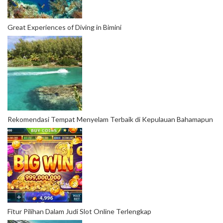
Great Experiences of Diving in Bimini
Rekomendasi Tempat Menyelam Terbaik di Kepulauan Bahamapun
Fitur Pilihan Dalam Judi Slot Online Terlengkap