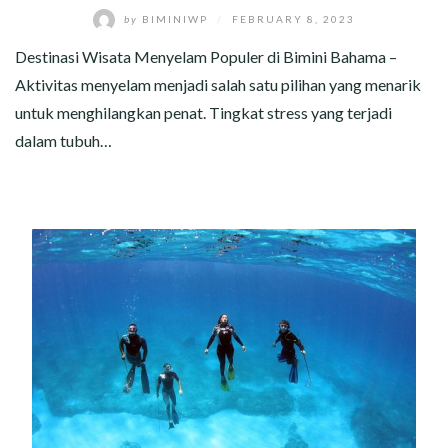
by
BIMINIWP
/
FEBRUARY 8, 2023
Destinasi Wisata Menyelam Populer di Bimini Bahama –
Aktivitas menyelam menjadi salah satu pilihan yang menarik
untuk menghilangkan penat. Tingkat stress yang terjadi
dalam tubuh…