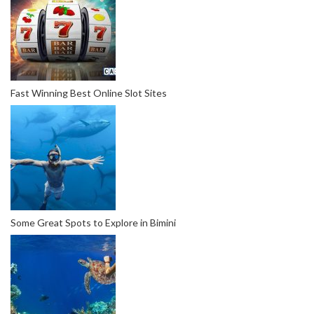
Fast Winning Best Online Slot Sites
Some Great Spots to Explore in Bimini