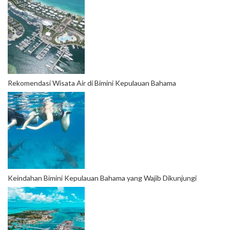
Rekomendasi Wisata Air di Bimini Kepulauan Bahama
Keindahan Bimini Kepulauan Bahama yang Wajib Dikunjungi