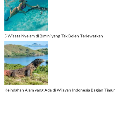
5 Wisata Nyelam di Bimini yang Tak Boleh Terlewatkan
Keindahan Alam yang Ada di Wilayah Indonesia Bagian Timur