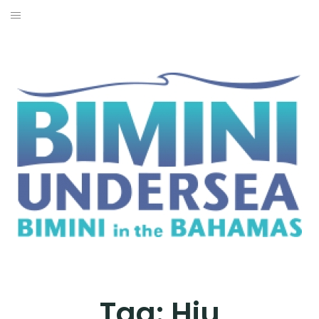
Skip
to
LOGIN
content
BONUS
Tag:
Hiu