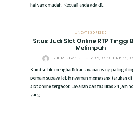
hal yang mudah. Kecuali anda ada di…
UNCATEGORIZED
Situs Judi Slot Online RTP Tinggi
Melimpah
by
BIMINIWP
/
JULY 29, 2022
JUNE 12, 2
Kami selalu menghadirkan layanan yang paling dii
pemain supaya lebih nyaman memasang taruhan di
slot online tergacor. Layanan dan fasilitas 24 jam 
yang…