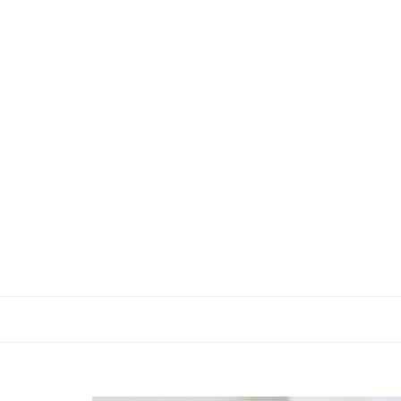
Skip
to
LOGIN
content
BONUS