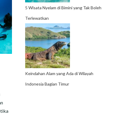
5 Wisata Nyelam di Bimini yang Tak Boleh
Terlewatkan
Keindahan Alam yang Ada di Wilayah
Indonesia Bagian Timur
u
an
tika