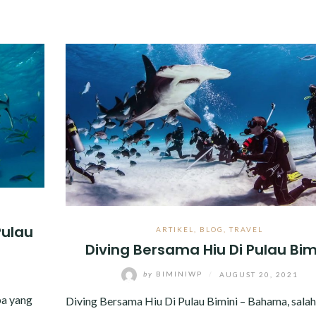
Pulau
ARTIKEL
,
BLOG
,
TRAVEL
Diving Bersama Hiu Di Pulau Bim
by
BIMINIWP
/
AUGUST 20, 2021
pa yang
Diving Bersama Hiu Di Pulau Bimini – Bahama, salah