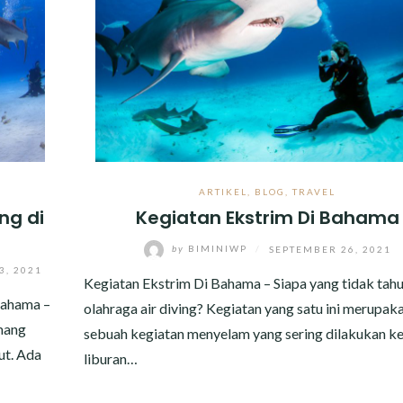
ARTIKEL
,
BLOG
,
TRAVEL
ng di
Kegiatan Ekstrim Di Bahama
by
BIMINIWP
/
SEPTEMBER 26, 2021
3, 2021
Kegiatan Ekstrim Di Bahama – Siapa yang tidak tah
Bahama –
olahraga air diving? Kegiatan yang satu ini merupak
mang
sebuah kegiatan menyelam yang sering dilakukan ke
ut. Ada
liburan…