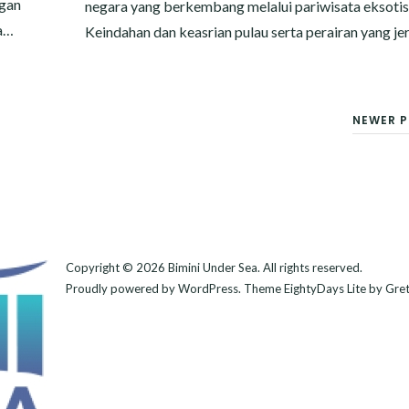
ngan
negara yang berkembang melalui pariwisata eksotis
ta…
Keindahan dan keasrian pulau serta perairan yang je
NEWER P
Copyright © 2026
Bimini Under Sea
. All rights reserved.
Proudly powered by
WordPress
. Theme
EightyDays Lite
by Gre