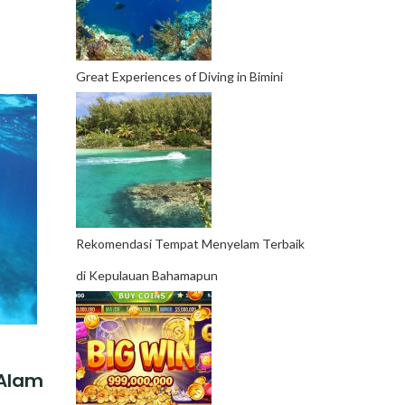
Great Experiences of Diving in Bimini
Rekomendasi Tempat Menyelam Terbaik
di Kepulauan Bahamapun
Alam